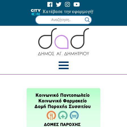
Κατέβασε την εφαρμογή!