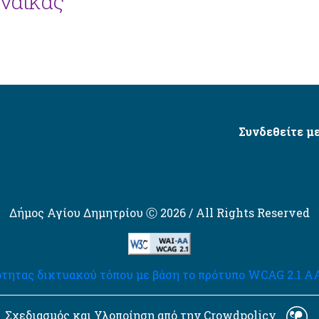
ναίκας
Συνδεθείτε με
Δήμος Αγίου Δημητρίου Ⓒ 2026 / All Rights Reserved
τητας δικτυακού τόπου με βάση το πρότυπο WCAG 2.1 AA 
Σχεδιασμός και Υλοποίηση από την Crowdpolicy