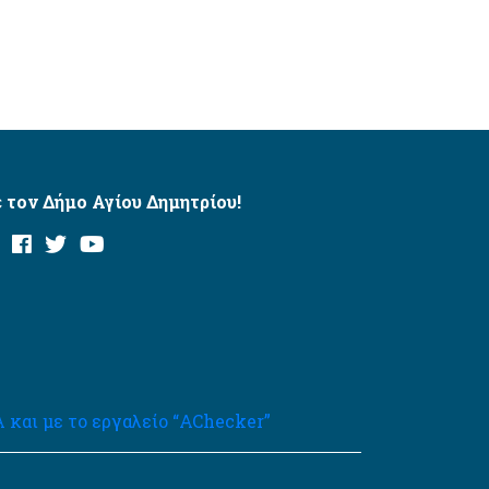
 τον Δήμο Αγίου Δημητρίου!
και με το εργαλείο “AChecker”