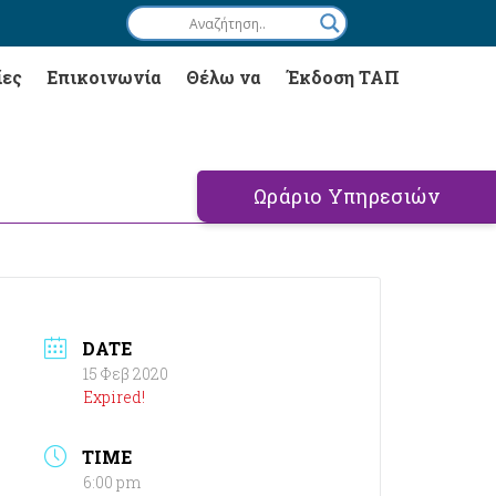
ίες
Επικοινωνία
Θέλω να
Έκδοση ΤΑΠ
Ωράριο Υπηρεσιών
DATE
15 Φεβ 2020
Expired!
TIME
6:00 pm