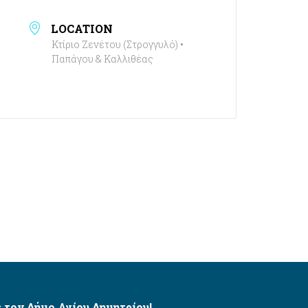
LOCATION
Κτίριο Ζενέτου (Στρογγυλό) •
Παπάγου & Καλλιθέας
 τον Δήμο Αγίου Δημητρίου!