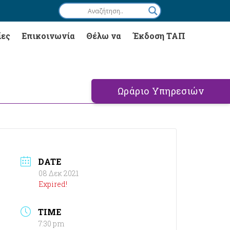
ίες
Επικοινωνία
Θέλω να
Έκδοση ΤΑΠ
Ωράριο Υπηρεσιών
DATE
08 Δεκ 2021
Expired!
TIME
7:30 pm