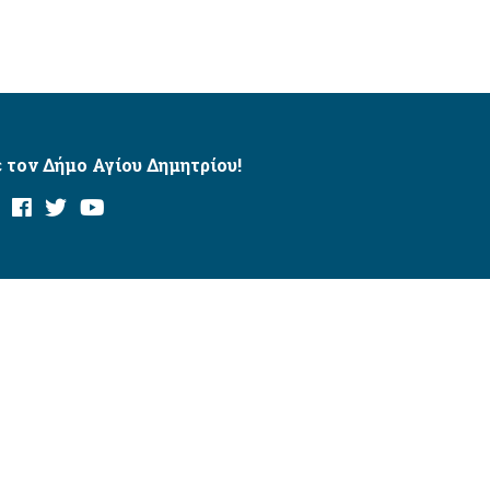
 τον Δήμο Αγίου Δημητρίου!
και με το εργαλείο “AChecker”