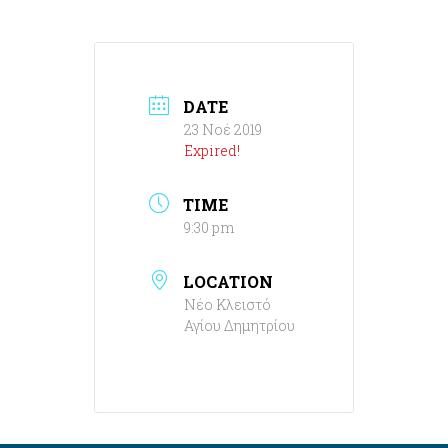
DATE
23 Νοέ 2019
Expired!
TIME
9:30 pm
LOCATION
Νέο Κλειστό
Αγίου Δημητρίου