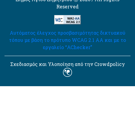
Reserved
Αυτόματος έλεγχος προσβασιμότητας δικτυακού
τόπου με βάση το πρότυπο WCAG 2.1 AA και με το
εργαλείο “AChecker”
Σχεδιασμός και Υλοποίηση από την Crowdpolicy