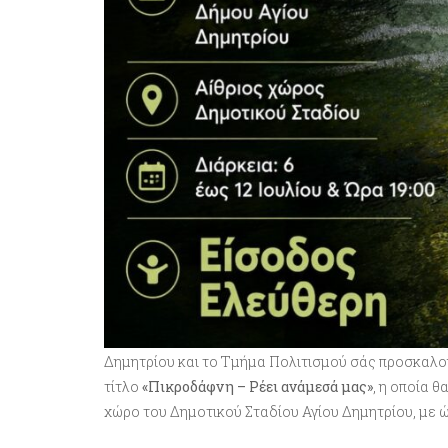
Δημητρίου και το Τμήμα Πολιτισμού σάς προσκαλο
τίτλο
«Πικροδάφνη – Ρέει ανάμεσά μας»
, η οποία 
χώρο του Δημοτικού Σταδίου Αγίου Δημητρίου, με ώρ