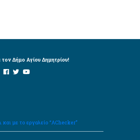
 τον Δήμο Αγίου Δημητρίου!
και με το εργαλείο “AChecker”