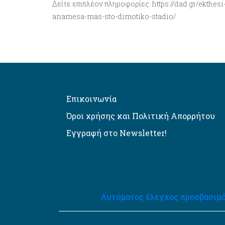
Δείτε επιπλέον πληροφορίες: https://dad.gr/ekthes
anamesa-mas-sto-dimotiko-stadio/
Επικοινωνία
Όροι χρήσης και Πολιτική Απορρήτου
Εγγραφή στο Newsletter!
Αυτόματος έλεγχος προσβασιμό