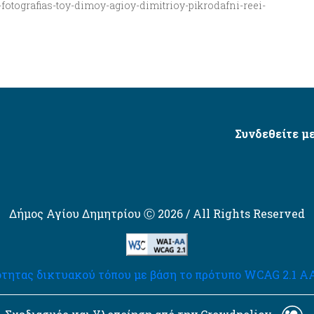
i-fotografias-toy-dimoy-agioy-dimitrioy-pikrodafni-reei-
Συνδεθείτε με
Δήμος Αγίου Δημητρίου Ⓒ 2026 / All Rights Reserved
τητας δικτυακού τόπου με βάση το πρότυπο WCAG 2.1 AA 