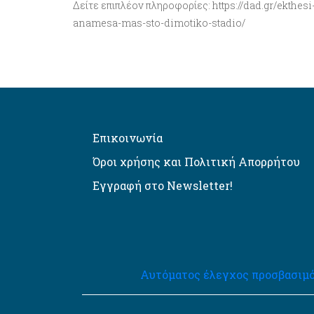
Δείτε επιπλέον πληροφορίες: https://dad.gr/ekthes
anamesa-mas-sto-dimotiko-stadio/
Επικοινωνία
Όροι χρήσης και Πολιτική Απορρήτου
Εγγραφή στο Newsletter!
Αυτόματος έλεγχος προσβασιμό