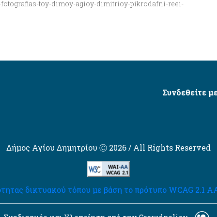
i-fotografias-toy-dimoy-agioy-dimitrioy-pikrodafni-reei-
Συνδεθείτε με
Δήμος Αγίου Δημητρίου Ⓒ 2026 / All Rights Reserved
τητας δικτυακού τόπου με βάση το πρότυπο WCAG 2.1 AA 