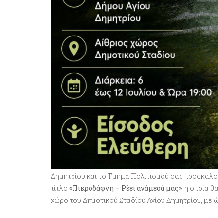
Δημητρίου και το Τμήμα Πολιτισμού σάς προσκαλο
τίτλο
«Πικροδάφνη – Ρέει ανάμεσά μας»
, η οποία 
χώρο του Δημοτικού Σταδίου Αγίου Δημητρίου, με ώρ