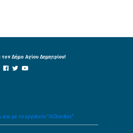
 τον Δήμο Αγίου Δημητρίου!
και με το εργαλείο “AChecker”