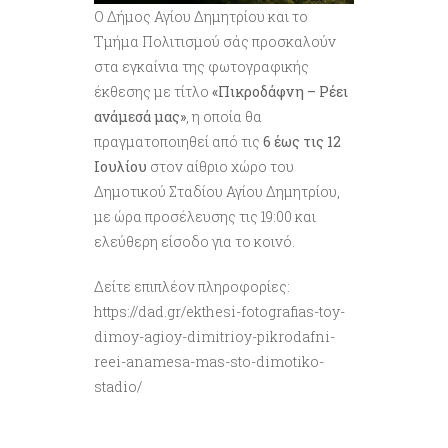
Ο Δήμος Αγίου Δημητρίου και το
Τμήμα Πολιτισμού σάς προσκαλούν
στα εγκαίνια της φωτογραφικής
έκθεσης με τίτλο
«Πικροδάφνη – Ρέει
ανάμεσά μας»
, η οποία θα
πραγματοποιηθεί από τις
6 έως τις 12
Ιουλίου
στον αίθριο χώρο του
Δημοτικού Σταδίου Αγίου Δημητρίου,
με ώρα προσέλευσης τις 19:00 και
ελεύθερη είσοδο για το κοινό.
Δείτε επιπλέον πληροφορίες:
https://dad.gr/ekthesi-fotografias-toy-
dimoy-agioy-dimitrioy-pikrodafni-
reei-anamesa-mas-sto-dimotiko-
stadio/