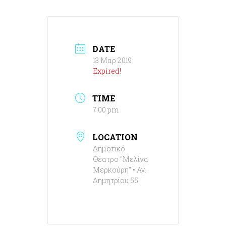
DATE
13 Μαρ 2019
Expired!
TIME
7:00 pm
LOCATION
Δημοτικό
Θέατρο "Μελίνα
Μερκούρη" • Αγ.
Δημητρίου 55