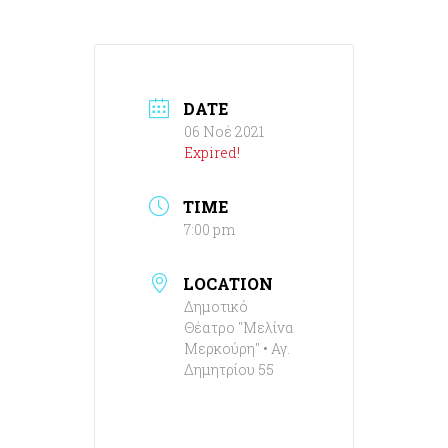
DATE
06 Νοέ 2021
Expired!
TIME
7:00 pm
LOCATION
Δημοτικό
Θέατρο "Μελίνα
Μερκούρη" • Αγ.
Δημητρίου 55