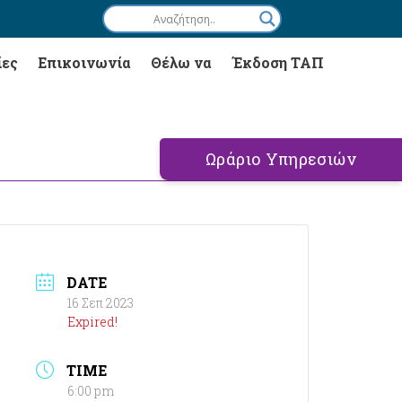
ίες
Επικοινωνία
Θέλω να
Έκδοση ΤΑΠ
Ωράριο Υπηρεσιών
DATE
16 Σεπ 2023
Expired!
TIME
6:00 pm