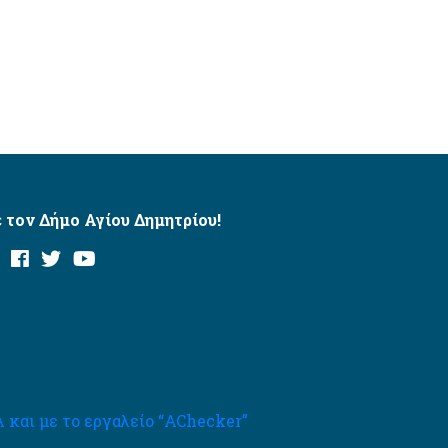
 τον Δήμο Αγίου Δημητρίου!
και με το εργαλείο “AChecker”