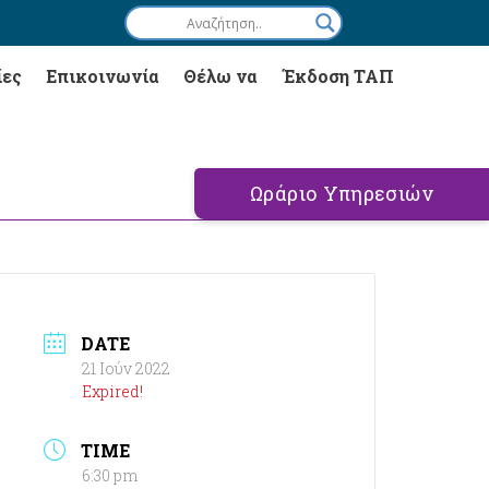
ίες
Επικοινωνία
Θέλω να
Έκδοση ΤΑΠ
Ωράριο Υπηρεσιών
DATE
21 Ιούν 2022
Expired!
TIME
6:30 pm