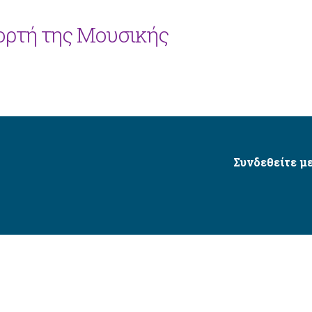
ορτή της Μουσικής
Συνδεθείτε με
Δήμος Αγίου Δημητρίου Ⓒ 2026 / All Rights Reserved
τητας δικτυακού τόπου με βάση το πρότυπο WCAG 2.1 AA 