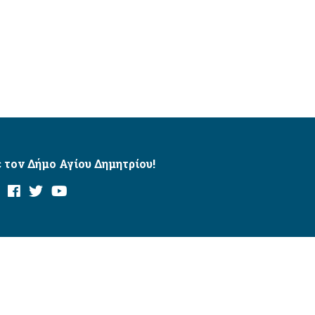
 τον Δήμο Αγίου Δημητρίου!
και με το εργαλείο “AChecker”