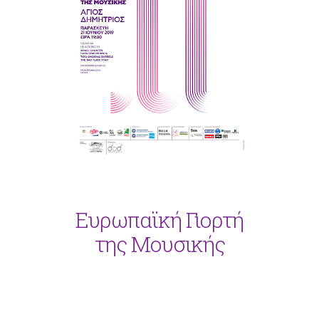
Ευρωπαϊκή Γιορτή
της Μουσικής