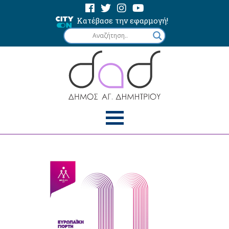
Κατέβασε την εφαρμογή!