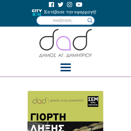
Κατέβασε την εφαρμογή!