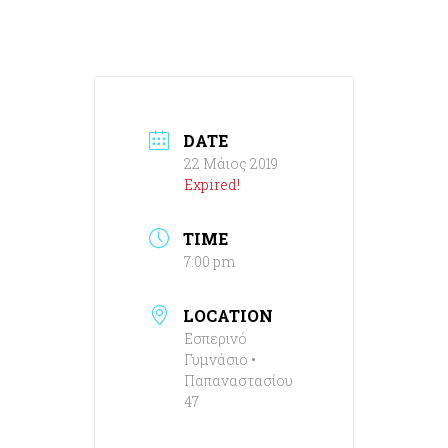
DATE
22 Μάιος 2019
Expired!
TIME
7:00 pm
LOCATION
Εσπερινό
Γυμνάσιο •
Παπαναστασίου
47