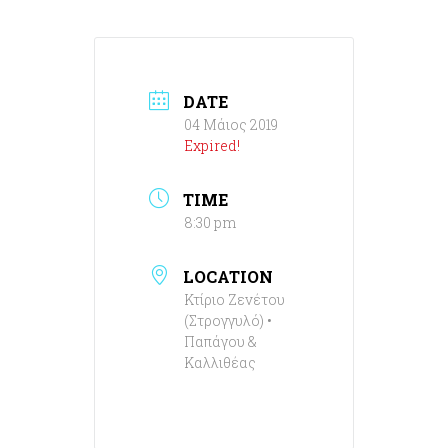
DATE
04 Μάιος 2019
Expired!
TIME
8:30 pm
LOCATION
Κτίριο Ζενέτου
(Στρογγυλό) •
Παπάγου &
Καλλιθέας