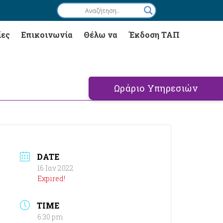
ίες
Επικοινωνία
Θέλω να
Έκδοση ΤΑΠ
Ωράριο Υπηρεσιών
DATE
16 Ιαν 2022
Expired!
TIME
6:30 pm