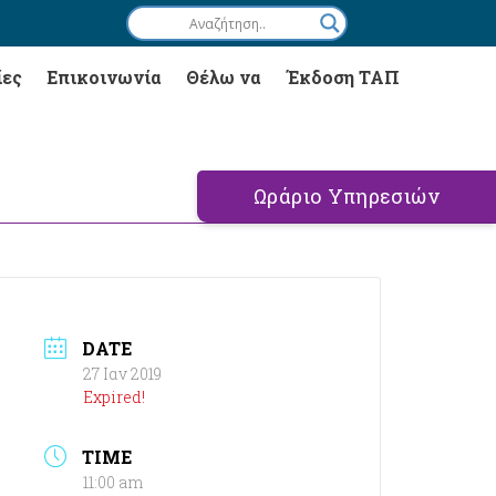
ίες
Επικοινωνία
Θέλω να
Έκδοση ΤΑΠ
Ωράριο Υπηρεσιών
DATE
27 Ιαν 2019
Expired!
TIME
11:00 am