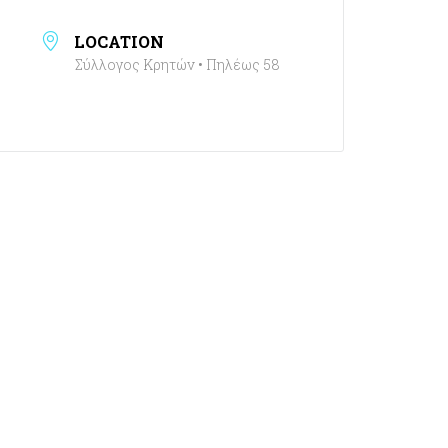
LOCATION
Σύλλογος Κρητών • Πηλέως 58