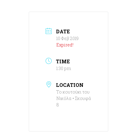
DATE
10 Φεβ 2019
Expired!
TIME
1:30 pm
LOCATION
Το κουτούκι του
Νικόλα • Σκουφά
8