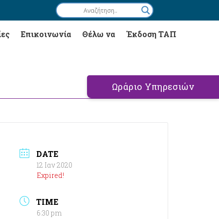
ίες
Επικοινωνία
Θέλω να
Έκδοση ΤΑΠ
Ωράριο Υπηρεσιών
DATE
12 Ιαν 2020
Expired!
TIME
6:30 pm