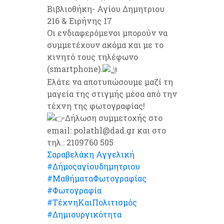
Βιβλιοθήκη- Αγίου Δημητριου
216 & Ειρήνης 17
Οι ενδιαφερόμενοι μπορούν να
συμμετέχουν ακόμα και με το
κινητό τους τηλέφωνο
(smartphone).
Ελάτε να αποτυπώσουμε μαζί τη
μαγεία της στιγμής μέσα από την
τέχνη της φωτογραφίας!
Δήλωση συμμετοχής στο
email: polathl@dad.gr και στο
τηλ.: 2109760 505
Σαραβελάκη Αγγελική
#Δήμοςαγίουδημητριου
#ΜαθήματαΦωτογραφίας
#Φωτογραφία
#ΤέχνηΚαιΠολιτισμός
#Δημιουργικότητα