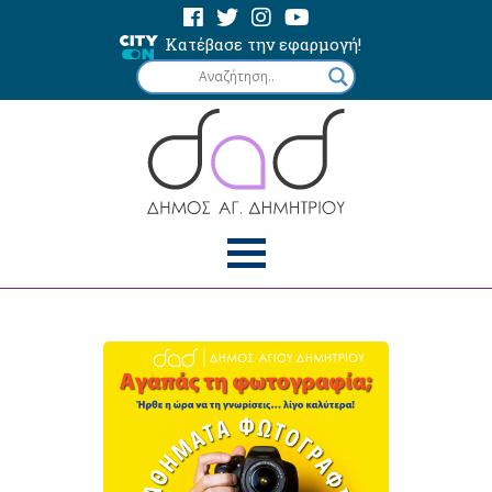
Κατέβασε την εφαρμογή!