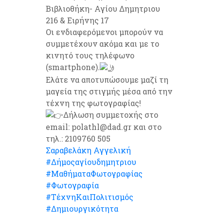
Βιβλιοθήκη- Αγίου Δημητριου
216 & Ειρήνης 17
Οι ενδιαφερόμενοι μπορούν να
συμμετέχουν ακόμα και με το
κινητό τους τηλέφωνο
(smartphone).
Ελάτε να αποτυπώσουμε μαζί τη
μαγεία της στιγμής μέσα από την
τέχνη της φωτογραφίας!
Δήλωση συμμετοχής στο
email: polathl@dad.gr και στο
τηλ.: 2109760 505
Σαραβελάκη Αγγελική
#Δήμοςαγίουδημητριου
#ΜαθήματαΦωτογραφίας
#Φωτογραφία
#ΤέχνηΚαιΠολιτισμός
#Δημιουργικότητα