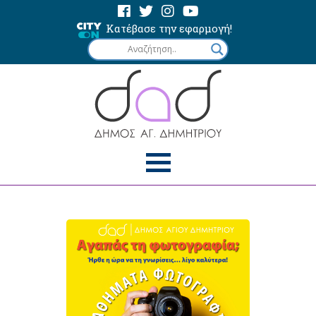
Κατέβασε την εφαρμογή!