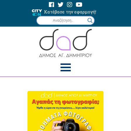
Κατέβασε την εφαρμογή!