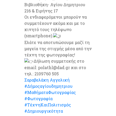
Βιβλιοθήκη- Αγίου Δημητριου
216 & Ειρήνης 17
Οι ενδιαφερόμενοι μπορούν να
συμμετέχουν ακόμα και με το
κινητό τους τηλέφωνο
(smartphone).
Ελάτε να αποτυπώσουμε μαζί τη
μαγεία της στιγμής μέσα από την
τέχνη της φωτογραφίας!
Δήλωση συμμετοχής στο
email: polathl@dad.gr και στο
τηλ.: 2109760 505
Σαραβελάκη Αγγελική
#Δήμοςαγίουδημητριου
#ΜαθήματαΦωτογραφίας
#Φωτογραφία
#ΤέχνηΚαιΠολιτισμός
#Δημιουργικότητα