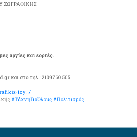
Υ ΖΩΓΡΑΦΙΚΗΣ
ες αργίες και εορτές.
gr και στο τηλ.: 2109760 505
rafikis-toy…/
ικής
#ΤέχνηΓιαΌλους
#Πολιτισμός