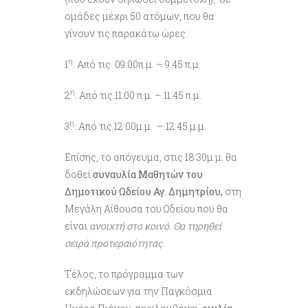
ομάδες μέχρι 50 ατόμων, που θα
γίνουν τις παρακάτω ώρες:
η
1
: Από τις 09:00π.μ. – 9:45 π.μ.
η
2
: Από τις 11:00 π.μ. – 11:45 π.μ.
η
3
: Από τις 12:00μ.μ. – 12:45 μ.μ.
Επίσης, το απόγευμα, στις 18:30μ.μ. θα
δοθεί
συναυλία Μαθητών του
Δημοτικού Ωδείου Αγ. Δημητρίου,
στη
Μεγάλη Αίθουσα του Ωδείου που θα
είναι
ανοιχτή στο κοινό. Θα τηρηθεί
σειρά προτεραιότητας.
Τέλος, το πρόγραμμα των
εκδηλώσεων για την Παγκόσμια