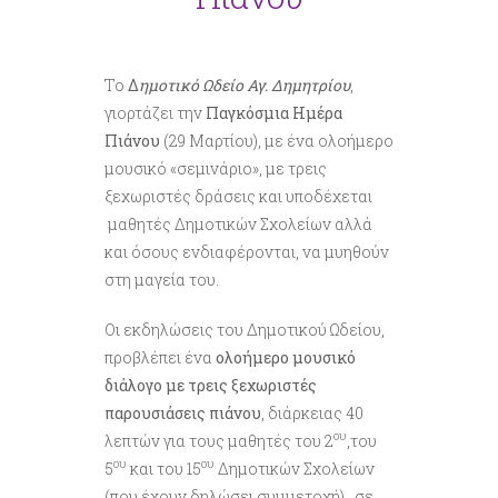
Το
Δ
ημοτικό Ωδείο Αγ. Δημητρίου
,
γιορτάζει την
Παγκόσμια Ημέρα
Πιάνου
(29 Μαρτίου), με ένα ολοήμερο
μουσικό «σεμινάριο», με τρεις
ξεχωριστές δράσεις και υποδέχεται
μαθητές Δημοτικών Σχολείων αλλά
και όσους ενδιαφέρονται, να μυηθούν
στη μαγεία του.
Οι εκδηλώσεις του Δημοτικού Ωδείου,
προβλέπει ένα
ολοήμερο μουσικό
διάλογο με τρεις ξεχωριστές
παρουσιάσεις πιάνου
, διάρκειας 40
ου
λεπτών για τους μαθητές του 2
,του
ου
ου
5
και του 15
Δημοτικών Σχολείων
(που έχουν δηλώσει συμμετοχή), σε