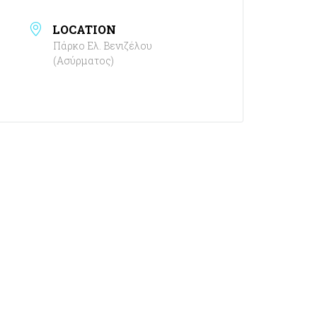
LOCATION
Πάρκο Ελ. Βενιζέλου
(Ασύρματος)