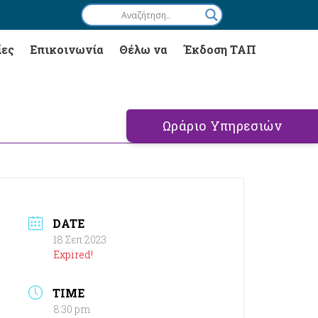
ίες
Επικοινωνία
Θέλω να
Έκδοση ΤΑΠ
Ωράριο Υπηρεσιών
DATE
18 Σεπ 2023
Expired!
TIME
8:30 pm