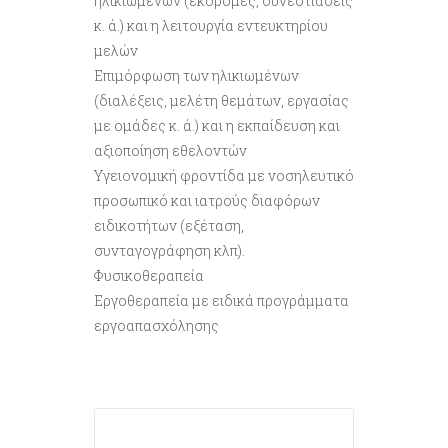
ηλικιωμένων (εκδρομές, συνεστιάσεις
κ. ά.) και η λειτουργία εντευκτηρίου
μελών
Επιμόρφωση των ηλικιωμένων
(διαλέξεις, μελέτη θεμάτων, εργασίας
με ομάδες κ. ά.) και η εκπαίδευση και
αξιοποίηση εθελοντών
Υγειονομική φροντίδα με νοσηλευτικό
προσωπικό και ιατρούς διαφόρων
ειδικοτήτων (εξέταση,
συνταγογράφηση κλπ).
Φυσικοθεραπεία
Εργοθεραπεία με ειδικά προγράμματα
εργοαπασχόλησης