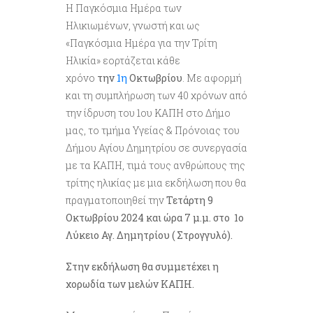
Η Παγκόσμια Ημέρα των
Ηλικιωμένων, γνωστή και ως
«Παγκόσμια Ημέρα για την Τρίτη
Ηλικία» εορτάζεται κάθε
χρόνο
την
1η
Οκτωβρίου
. Με αφορμή
και τη συμπλήρωση των 40 χρόνων από
την ίδρυση του 1ου ΚΑΠΗ στο Δήμο
μας, το τμήμα Υγείας & Πρόνοιας του
Δήμου Αγίου Δημητρίου σε συνεργασία
με τα ΚΑΠΗ, τιμά τους ανθρώπους της
τρίτης ηλικίας με μια εκδήλωση που θα
πραγματοποιηθεί την
Τετάρτη 9
Οκτωβρίου 2024 και ώρα 7 μ.μ. στο 1ο
Λύκειο Αγ. Δημητρίου ( Στρογγυλό).
Στην εκδήλωση θα συμμετέχει η
χορωδία των μελών ΚΑΠΗ.