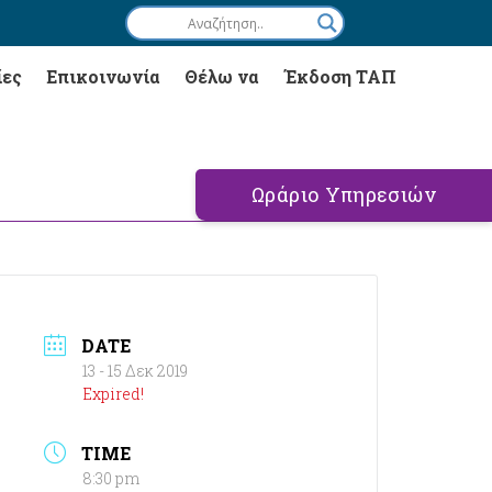
ίες
Επικοινωνία
Θέλω να
Έκδοση ΤΑΠ
Ωράριο Υπηρεσιών
DATE
13 - 15 Δεκ 2019
Expired!
TIME
8:30 pm