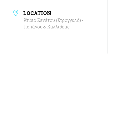
LOCATION
Κτίριο Ζενέτου (Στρογγυλό) •
Παπάγου & Καλλιθέας