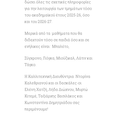
δώσει όλες τις σχετικές πληροφορίες
για την λειτουργία των τμημάτων τόσο
του ακαδημαϊκού έτους 2025-26, όσο
και του 2026-27.
Μερικά από τα μαθήματα που θα
διδαχτούν τόσο σε παιδιά όσο και σε
ενήλικες είναι : Μπαλέτο,
Σύγχρονο, Γιόγκα, Μιούζικαλ, Λάτιν και
Τάγκο.
Η Καλλιτεχνική Διευθύντρια Ντορίνα
Καλεθριανού και οι δασκάλες-οι
Ελένη Χατζή, Λήδα Διώχνου, Μυρτώ
Κιτεμέ, Ταξιάρχης Βασιλάκος και
Κωνσταντίνα Δημητριάδου σας
περιμένουμε!