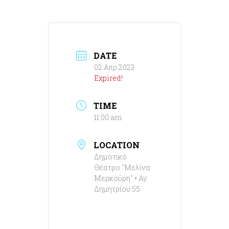
DATE
02 Απρ 2023
Expired!
TIME
11:00 am
LOCATION
Δημοτικό
Θέατρο "Μελίνα
Μερκούρη" • Αγ.
Δημητρίου 55