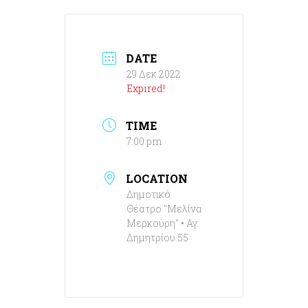
DATE
29 Δεκ 2022
Expired!
TIME
7:00 pm
LOCATION
Δημοτικό
Θέατρο "Μελίνα
Μερκούρη" • Αγ.
Δημητρίου 55