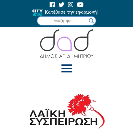
Κατέβασε την εφαρμογή!