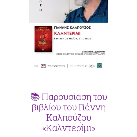
📚 Παρουσίαση του
βιβλίου του Γιάννη
Καλπούζου
«Καλντερίμι»