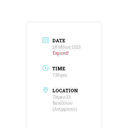
DATE
28 Μάιος 2023
Expired!
TIME
7:30 pm
LOCATION
Πάρκο Ελ.
Βενιζέλου
(Ασύρματος)