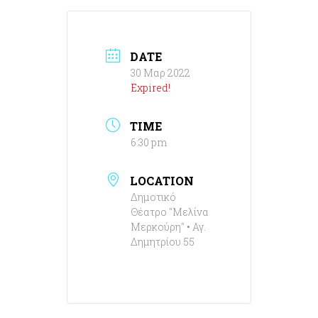
DATE
30 Μαρ 2022
Expired!
TIME
6:30 pm
LOCATION
Δημοτικό
Θέατρο "Μελίνα
Μερκούρη" • Αγ.
Δημητρίου 55