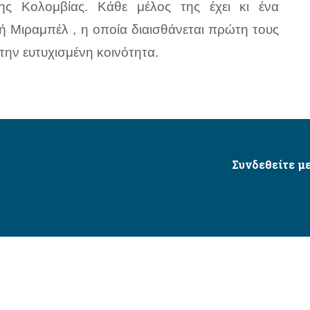
ς Κολομβίας. Κάθε μέλος της έχει κι ένα
ή Μιραμπέλ , η οποία διαισθάνεται πρώτη τους
την ευτυχισμένη κοινότητα.
Συνδεθείτε με
Δήμος Αγίου Δημητρίου Ⓒ 2026 / All Rights Reserved
τητας δικτυακού τόπου με βάση το πρότυπο WCAG 2.1 AA 