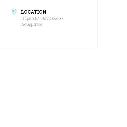
LOCATION
Πάρκο Ελ. Βενιζέλου •
Ασύρματος