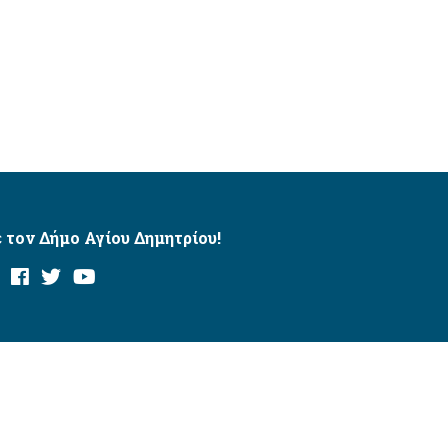
 τον Δήμο Αγίου Δημητρίου!
και με το εργαλείο “AChecker”