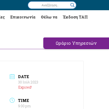
ίες
Επικοινωνία
Θέλω να
Έκδοση ΤΑΠ
Ωράριο Υπηρεσιών
DATE
30 Ιούλ 2023
Expired!
TIME
9:00 pm