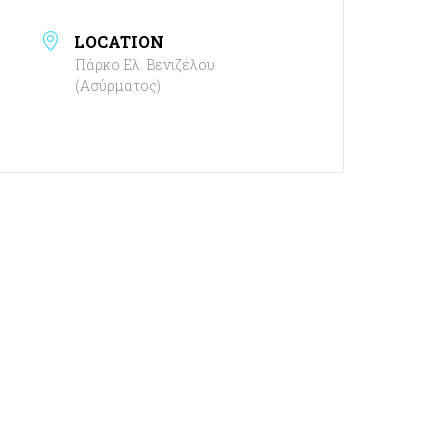
LOCATION
Πάρκο Ελ. Βενιζέλου
(Ασύρματος)