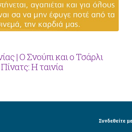
ίας | Ο Σνούπι και ο Τσάρλι
Πίνατς: Η ταινία
Συνδεθείτε με