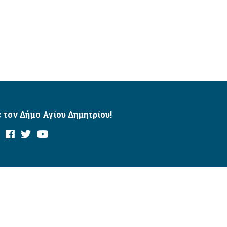
 τον Δήμο Αγίου Δημητρίου!
και με το εργαλείο “AChecker”