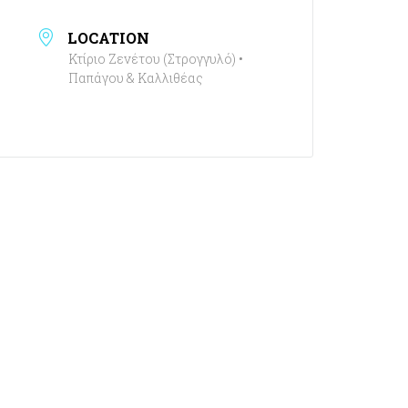
LOCATION
Κτίριο Ζενέτου (Στρογγυλό) •
Παπάγου & Καλλιθέας