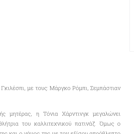
 Γκιλέσπι, με τους: Μάργκο Ρόμπι, Σεμπάστιαν
ής μητέρας, η Τόνια Χάρντινγκ μεγαλώνει
θλήτρια του καλλιτεχνικού πατινάζ. Όμως ο
της και ο γάμος της με τον εξίσου απρόβλεπτο