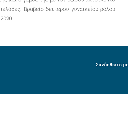
πελάδες. Βραβείο δευτερου γυναικείου ρόλου
2020.
Συνδεθείτε με
Δήμος Αγίου Δημητρίου Ⓒ 2026 / All Rights Reserved
τητας δικτυακού τόπου με βάση το πρότυπο WCAG 2.1 AA 