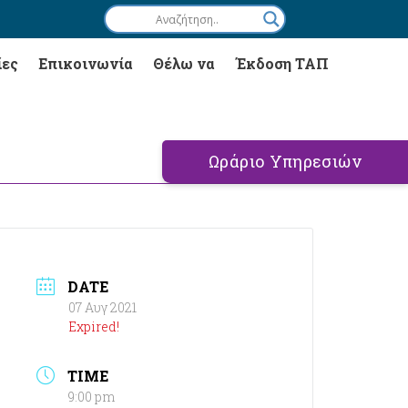
ίες
Επικοινωνία
Θέλω να
Έκδοση ΤΑΠ
Ωράριο Υπηρεσιών
DATE
07 Αυγ 2021
Expired!
TIME
9:00 pm