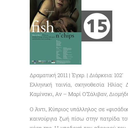
Δραματική 2011 | Έγχρ. | Διάρκεια: 102′
Eλληνική ταινία, σκηνοθεσία Ηλίας 
Καμίνσκι, Αν – Μαρί Ο’Σάλιβαν, Διομήδ
Ο Άντι, Κύπριος υπάλληλος σε «φισάδικ
καινούργια ζωή πίσω στην πατρίδα το
κόρη της. Η υποδοχή του αδερφού του