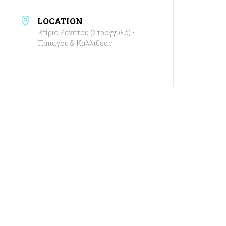
LOCATION
Κτίριο Ζενέτου (Στρογγυλό) •
Παπάγου & Καλλιθέας