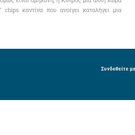
’ chips καντίνα που ανοίγει καταλήγει μια
Συνδεθείτε με
Δήμος Αγίου Δημητρίου Ⓒ 2026 / All Rights Reserved
τητας δικτυακού τόπου με βάση το πρότυπο WCAG 2.1 AA 