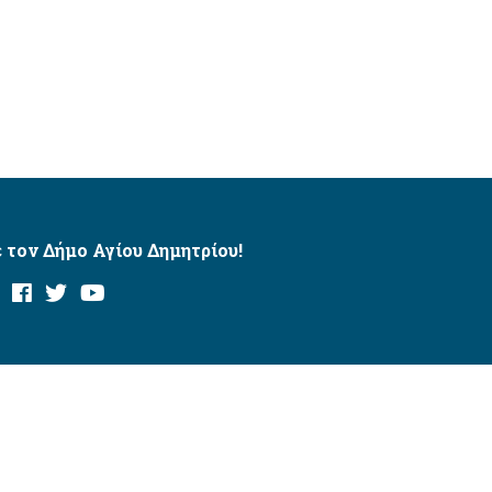
 τον Δήμο Αγίου Δημητρίου!
και με το εργαλείο “AChecker”