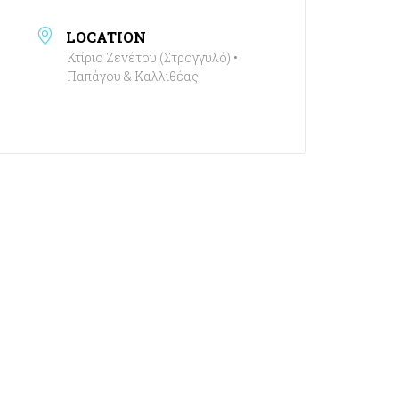
LOCATION
Κτίριο Ζενέτου (Στρογγυλό) •
Παπάγου & Καλλιθέας