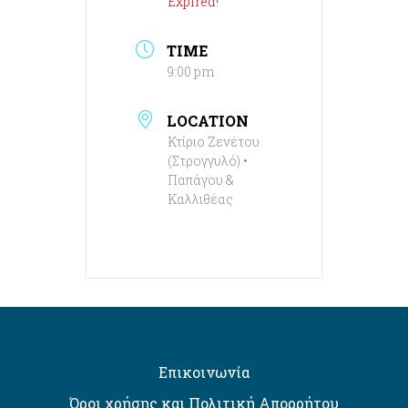
Expired!
TIME
9:00 pm
LOCATION
Κτίριο Ζενέτου
(Στρογγυλό) •
Παπάγου &
Καλλιθέας
Επικοινωνία
Όροι χρήσης και Πολιτική Απορρήτου