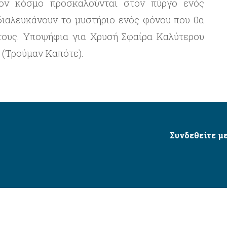
τον κόσμο προσκαλούνται στον πύργο ενός
διαλευκάνουν το μυστήριο ενός φόνου που θα
 τους. Υποψήφια για Χρυσή Σφαίρα Καλύτερου
 (Τρούμαν Καπότε).
Συνδεθείτε με
Δήμος Αγίου Δημητρίου Ⓒ 2026 / All Rights Reserved