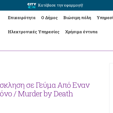
Κατέβασε την εφαρμογή!
Επικαιρότητα
Ο Δήμος
Βιώσιμη πόλη
Υπηρεσ
Ηλεκτρονικές Υπηρεσίες
Χρήσιμα έντυπα
όσκληση σε Γεύμα Από Εναν
νο / Murder by Death