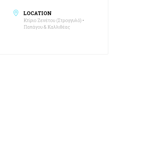
LOCATION
Κτίριο Ζενέτου (Στρογγυλό) •
Παπάγου & Καλλιθέας