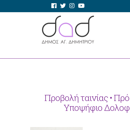
Προβολή ταινίας • Πρ
Υποψήφιο Δολοφό