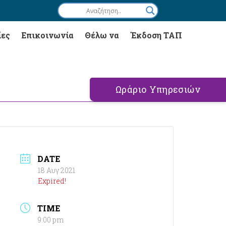
ίες
Επικοινωνία
Θέλω να
Έκδοση ΤΑΠ
Ωράριο Υπηρεσιών
DATE
18 Αυγ 2021
Expired!
TIME
9:00 pm