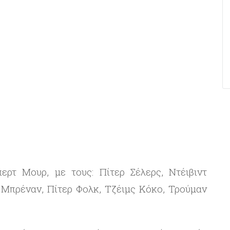
περτ Μουρ, με τους: Πίτερ Σέλερς, Ντέιβιντ
ν Μπρέναν, Πίτερ Φολκ, Τζέιμς Κόκο, Τρούμαν