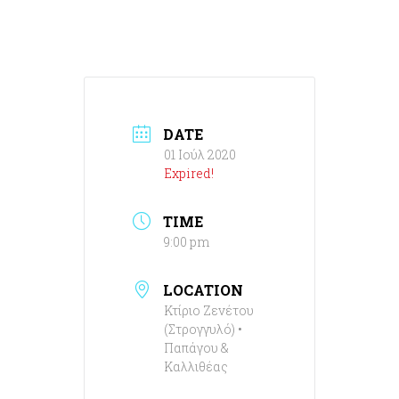
DATE
01 Ιούλ 2020
Expired!
TIME
9:00 pm
LOCATION
Κτίριο Ζενέτου
(Στρογγυλό) •
Παπάγου &
Καλλιθέας