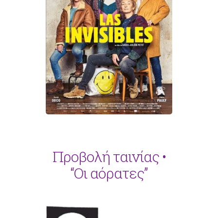
Προβολή ταινίας •
“Οι αόρατες”