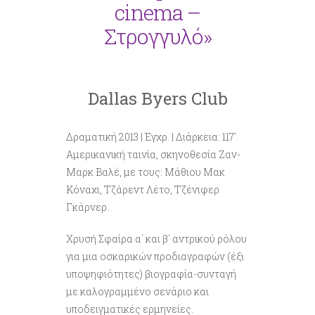
cinema –
Στρογγυλό»
Dallas Byers Club
Δραματική 2013 | Έγχρ. | Διάρκεια: 117′
Aμερικανική ταινία, σκηνοθεσία Ζαν-
Μαρκ Βαλέ, με τους: Μάθιου Μακ
Κόναχι, Τζάρεντ Λέτο, Τζένιφερ
Γκάρνερ.
Χρυσή Σφαίρα α΄ και β΄ αντρικού ρόλου
για μια οσκαρικών προδιαγραφών (έξι
υποψηφιότητες) βιογραφία-συνταγή
με καλογραμμένο σενάριο και
υποδειγματικές ερμηνείες.