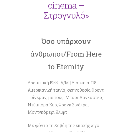
cinema –
Στρογγυλό»
Όσο υπάρχουν
άνθρωποι/From Here
to Eternity
Δραματική 1953 | Α/Μ | Διάρκεια: 118′
Αμερικανική ταινία, σκηνοθεσία Φρεντ
Τσίνεμαν, με τους: Μπαρτ Λάνκαστερ,
Ντέμπορα Κερ, Φρανκ Σινάτρα,
Μοντγκόμερι Κλιφτ
Με φόντο τη Χαβάη της εποχής λίγο