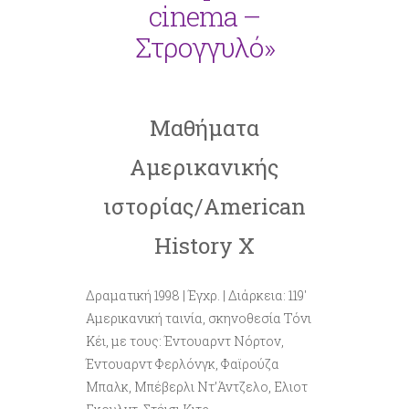
cinema –
Στρογγυλό»
Μαθήματα
Αμερικανικής
ιστορίας/
American
History
X
Δραματική 1998 | Έγχρ. | Διάρκεια: 119′
Αμερικανική ταινία, σκηνοθεσία Τόνι
Κέι, με τους: Έντουαρντ Νόρτον,
Έντουαρντ Φερλόνγκ, Φαϊρούζα
Μπαλκ, Μπέβερλι Ντ’Άντζελο, Ελιοτ