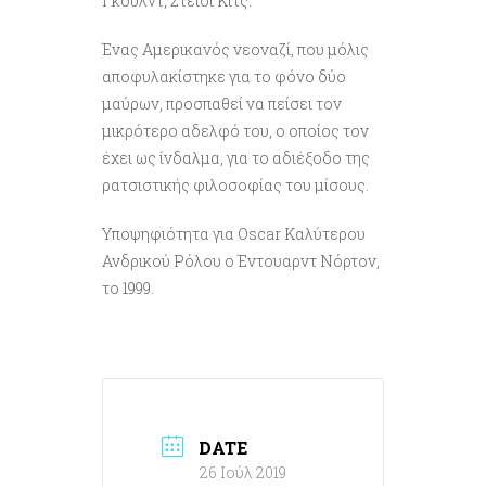
Γκουλντ, Στέισι Κιτς.
Ένας Αμερικανός νεοναζί, που μόλις
αποφυλακίστηκε για το φόνο δύο
μαύρων, προσπαθεί να πείσει τον
μικρότερο αδελφό του, ο οποίος τον
έχει ως ίνδαλμα, για το αδιέξοδο της
ρατσιστικής φιλοσοφίας του μίσους.
Υποψηφιότητα για Oscar Καλύτερου
Ανδρικού Ρόλου o Έντουαρντ Νόρτον,
το 1999.
DATE
26 Ιούλ 2019