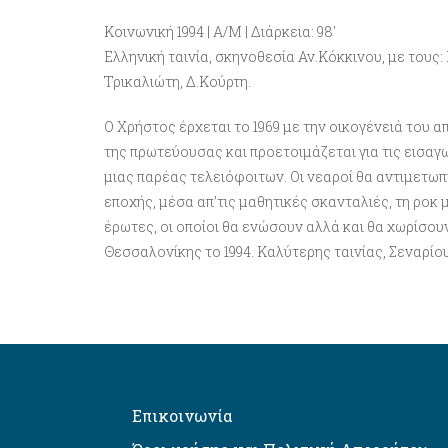
Κοινωνική 1994 | Α/Μ | Διάρκεια: 98′
Ελληνική ταινία, σκηνοθεσία Αν.Κόκκινου, με του
Τρικαλιώτη, Δ.Κούρτη.
Ο Χρήστος έρχεται το 1969 με την οικογένειά του 
της πρωτεύουσας και προετοιμάζεται για τις εισαγ
μιας παρέας τελειόφοιτων. Οι νεαροί θα αντιμετωπ
εποχής, μέσα απ’τις μαθητικές σκανταλιές, τη ροκ 
έρωτες, οι οποίοι θα ενώσουν αλλά και θα χωρίσου
Θεσσαλονίκης το 1994. Καλύτερης ταινίας, Σεναρίου
Επικοινωνία