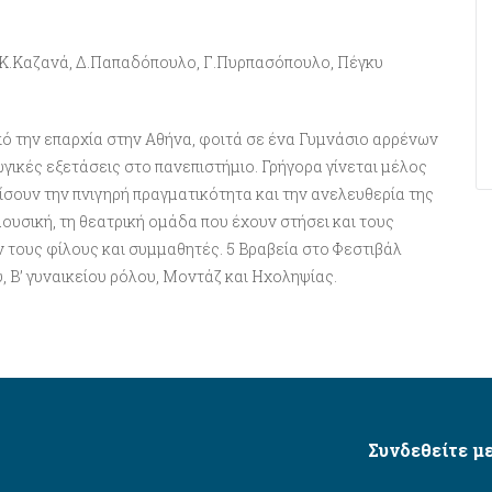
ς: Κ.Καζανά, Δ.Παπαδόπουλο, Γ.Πυρπασόπουλο, Πέγκυ
από την επαρχία στην Αθήνα, φοιτά σε ένα Γυμνάσιο αρρένων
ωγικές εξετάσεις στο πανεπιστήμιο. Γρήγορα γίνεται μέλος
ίσουν την πνιγηρή πραγματικότητα και την ανελευθερία της
μουσική, τη θεατρική ομάδα που έχουν στήσει και τους
ν τους φίλους και συμμαθητές. 5 Βραβεία στο Φεστιβάλ
, Β’ γυναικείου ρόλου, Μοντάζ και Ηχοληψίας.
Συνδεθείτε με