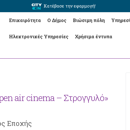
Κατέβασε την εφαρμογή!
Επικαιρότητα
Ο Δήμος
Βιώσιμη πόλη
Υπηρεσ
Ηλεκτρονικές Υπηρεσίες
Χρήσιμα έντυπα
pen air cinema – Στρογγυλό»
ος Εποχής