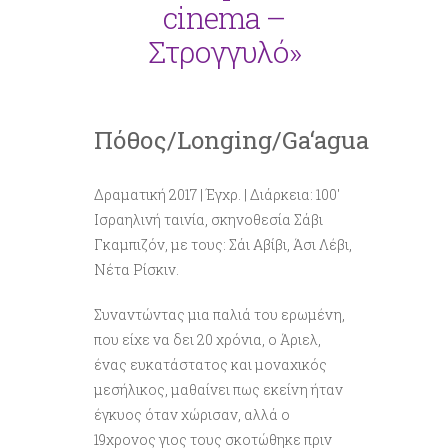
cinema –
Στρογγυλό»
Πόθος/Longing/
Ga
‘
agua
Δραματική 2017 | Έγχρ. | Διάρκεια: 100′
Ισραηλινή ταινία, σκηνοθεσία Σάβι
Γκαμπιζόν, με τους: Σάι Αβίβι, Άσι Λέβι,
Νέτα Ρίσκιν.
Συναντώντας μια παλιά του ερωμένη,
που είχε να δει 20 χρόνια, ο Άριελ,
ένας ευκατάστατος και μοναχικός
μεσήλικος, μαθαίνει πως εκείνη ήταν
έγκυος όταν χώρισαν, αλλά ο
19χρονος γιος τους σκοτώθηκε πριν