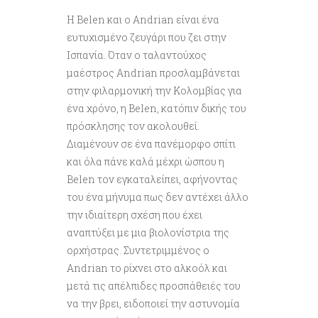
Η Belen και ο Andrian είναι ένα
ευτυχισμένο ζευγάρι που ζει στην
Ισπανία. Όταν ο ταλαντούχος
μαέστρος Andrian προσλαμβάνεται
στην φιλαρμονική την Κολομβίας για
ένα χρόνο, η Belen, κατόπιν δικής του
πρόσκλησης τον ακολουθεί.
Διαμένουν σε ένα πανέμορφο σπίτι
και όλα πάνε καλά μέχρι ώσπου η
Belen τον εγκαταλείπει, αφήνοντας
του ένα μήνυμα πως δεν αντέχει άλλο
την ιδιαίτερη σχέση που έχει
αναπτύξει με μια βιολονίστρια της
ορχήστρας. Συντετριμμένος ο
Andrian το ρίχνει στο αλκοόλ και
μετά τις απέλπιδες προσπάθειές του
να την βρει, ειδοποιεί την αστυνομία