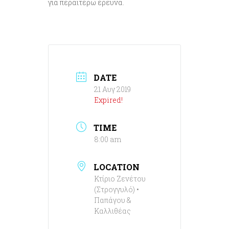
για περαιτέρω έρευνα.
DATE
21 Αυγ 2019
Expired!
TIME
8:00 am
LOCATION
Κτίριο Ζενέτου
(Στρογγυλό) •
Παπάγου &
Καλλιθέας