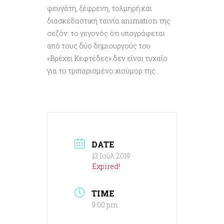
φευγάτη, ξέφρενη, τολμηρή και
διασκεδαστική ταινία animation της
σεζόν: το γεγονός ότι υπογράφεται
από τους δύο δημιουργούς του
«Βρέχει Κεφτέδες» δεν είναι τυχαίο
για το τριπαρισμένο χιούμορ της.
DATE
13 Ιούλ 2019
Expired!
TIME
9:00 pm